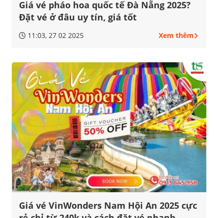
Giá vé pháo hoa quốc tế Đà Nẵng 2025?
Đặt vé ở đâu uy tín, giá tốt
11:03, 27 02 2025
Xem thêm
Giá vé VinWonders Nam Hội An 2025 cực
rẻ chỉ từ 240k và cách đặt vé nhanh