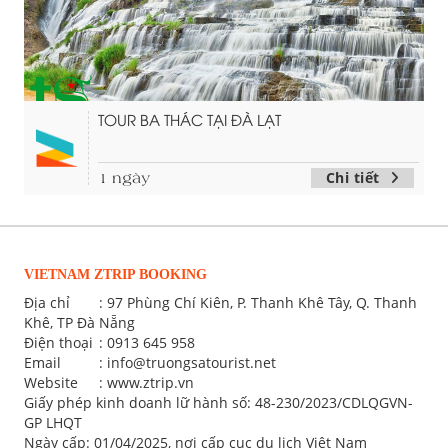
TOUR BA THÁC TẠI ĐÀ LẠT
Chi tiết
1 ngày
VIETNAM ZTRIP BOOKING
Địa chỉ
: 97 Phùng Chí Kiên, P. Thanh Khê Tây, Q. Thanh
Khê, TP Đà Nẵng
Điện thoại
:
0913 645 958
Email
:
info@truongsatourist.net
Website
: www.ztrip.vn
Giấy phép kinh doanh lữ hành số: 48-230/2023/CDLQGVN-
GP LHQT
Ngày cấp: 01/04/2025, nơi cấp cục du lịch Việt Nam