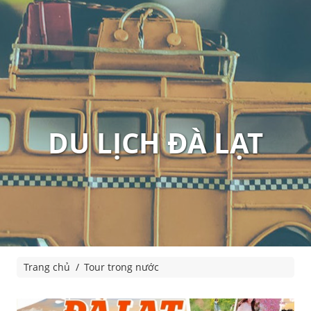
DU LỊCH ĐÀ LẠT
Trang chủ
Tour trong nước