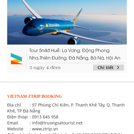
Tour 5n4đ Huế: La Vang, Động Phong
Nha,Thiên Đường, Đà Nẵng, Bà Nà, Hội An
Chi tiết
5 ngày 4 đêm
VIETNAM ZTRIP BOOKING
Địa chỉ
: 97 Phùng Chí Kiên, P. Thanh Khê Tây, Q. Thanh
Khê, TP Đà Nẵng
Điện thoại
:
0913 645 958
Email
:
info@truongsatourist.net
Website
: www.ztrip.vn